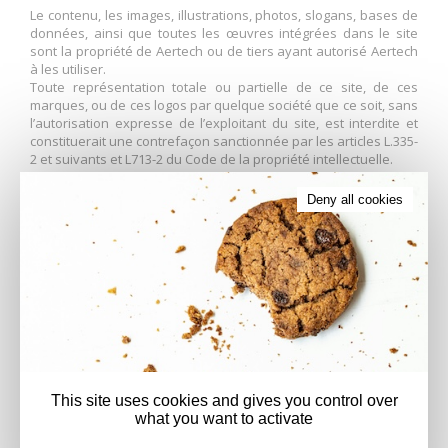
Le contenu, les images, illustrations, photos, slogans, bases de
données, ainsi que toutes les œuvres intégrées dans le site
sont la propriété de Aertech ou de tiers ayant autorisé Aertech
à les utiliser.
Toute représentation totale ou partielle de ce site, de ces
marques, ou de ces logos par quelque société que ce soit, sans
l’autorisation expresse de l’exploitant du site, est interdite et
constituerait une contrefaçon sanctionnée par les articles L.335-
2 et suivants et L713-2 du Code de la propriété intellectuelle.
Deny all cookies
4- Informatique et Libertés
Conformément avec les dispositions de la loi 6 janvier 1978
relative à l’Informatique, aux fichiers et aux Libertés, modifiée
par la loi relative à la protection des personnes physiques à
l’égard des traitements de données à caractère personnel du 6
août 2004, les traitements automatisés de données
nominatives réalisés à partir du site web ont fait l’objet d’une
déclaration auprès de la Commission nationale de
l’informatique et des libertés (CNIL), enregistrée sous le
n°1464714.
This site uses cookies and gives you control over
L’utilisateur est informé qu’il dispose, conformément à l’article
what you want to activate
32 de cette même loi, d’un droit d’accès, de modification, de