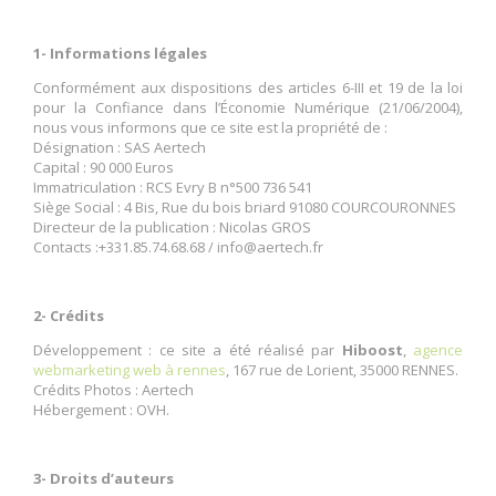
1- Informations légales
Conformément aux dispositions des articles 6-III et 19 de la loi
pour la Confiance dans l’Économie Numérique (21/06/2004),
nous vous informons que ce site est la propriété de :
Désignation : SAS Aertech
Capital : 90 000 Euros
Immatriculation : RCS Evry B n°500 736 541
Siège Social : 4 Bis, Rue du bois briard 91080 COURCOURONNES
Directeur de la publication : Nicolas GROS
Contacts :+331.85.74.68.68 / info@aertech.fr
2- Crédits
Développement : ce site a été réalisé par
Hiboost
,
agence
webmarketing web à rennes
, 167 rue de Lorient, 35000 RENNES.
Crédits Photos : Aertech
Hébergement : OVH.
3- Droits d’auteurs