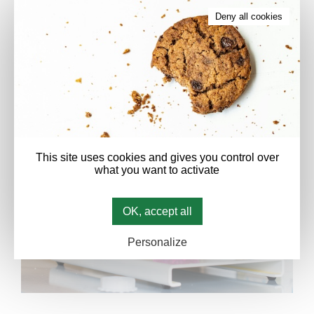
Conditionnement des formules aqueuses
basiques.
Deny all cookies
Les mélanges sont effectués exclusivement à base d’eau
osmosée.
Les produits finis sont également stockés pour garantir
une mise à disposition dans les délais les plus courts.
This site uses cookies and gives you control over
what you want to activate
OK, accept all
Personalize