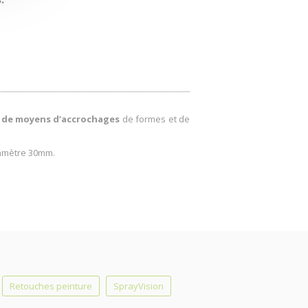
s de moyens d’accrochages
de formes et de
iamètre 30mm.
Retouches peinture
SprayVision