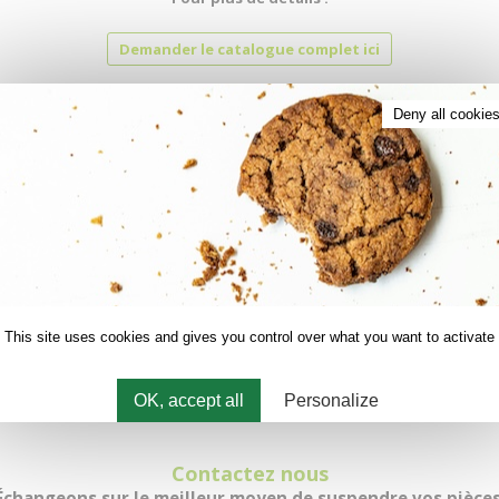
Demander le catalogue complet ici
Deny all cookie
rses
upports modulaires et standardisés
(palonniers, balancelles,
vous permettront d’accrocher et d’orienter correctement toutes
This site uses cookies and gives you control over what you want to activate
qualité.
OK, accept all
Personalize
Contactez nous
Échangeons sur le meilleur moyen de suspendre vos pièces