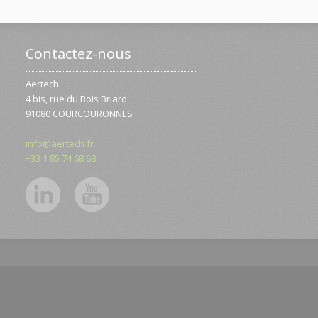
Contactez-nous
Aertech
4 bis, rue du Bois Briard
91080 COURCOURONNES
info@aertech.fr
+33 1 85 74 68 68